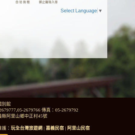
Select Language
▼
國別館
2679777
,
05-2679766
傳真：05-2679792
義縣阿里山鄉中正村45號
維護：
玩全台灣旅遊網
|
嘉義民宿
|
阿里山民宿