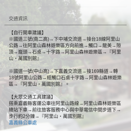
交通資訊
【自行開車建議】
※國道三號(南二高)→下中埔交流道→接台18線阿里山
公路→往阿里山森林遊樂區方向前進→觸口→龍美→隙
頂→巃頭→石桌→十字路→阿里山森林遊樂區→『阿里
山‧萬國別館』
※國道一號(中山高)→下嘉義交流道→接169縣道→轉
18號阿里山公路→經觸口石桌十字路→阿里山森林遊樂
區→『阿里山‧萬國別館』。
【大眾交通工具建議】
搭乘嘉義縣客運公車往阿里山路線→阿里山森林遊樂區
總站下車→前往旅客服務中心與中華電信中間步道下→
步行約2分鐘→『阿里山‧萬國別館』
嘉義縣公車處